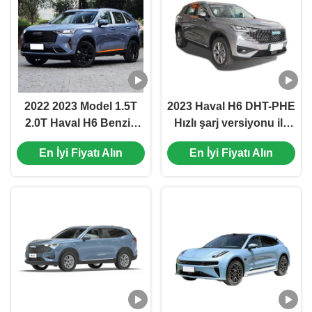
2022 2023 Model 1.5T
2023 Haval H6 DHT-PHE
2.0T Haval H6 Benzin
Hızlı şarj versiyonu ile
Araç LED Işık 12 Metal
plug-in hibrit elektrikli
En İyi Fiyatı Alın
En İyi Fiyatı Alın
Deri Çok fonksiyonel
araba Uzunluğu * Genişi
Otomatik Haval F7
* Yüksekliği
Güneş Çatı
4683*1886*1730mm