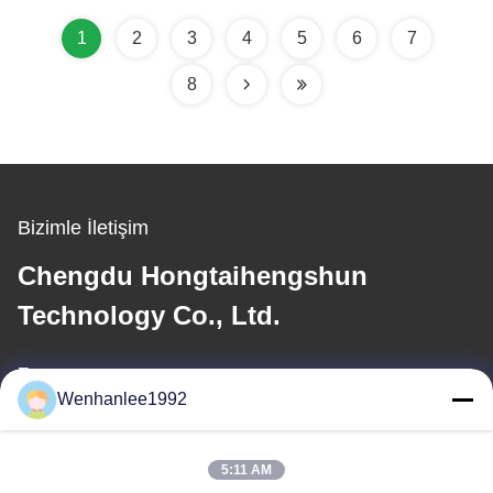
güç 70kw/130kw
Araba Kompakt Boyutta
1
2
3
4
5
6
7
8
Bizimle İletişim
Chengdu Hongtaihengshun
Technology Co., Ltd.
E-posta
Wenhanlee1992
wenhanlee@hthsgroup.com
5:11 AM