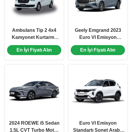
Ambulans Tip 2 4x4
Geely Emgrand 2023
Kamyonet Kurtarma
Euro VI Emisyon
Aracı
Standartı ve ≤50L Yakıt
En İyi Fiyatı Alın
En İyi Fiyatı Alın
Tankı Kapasitesi ile
Yüksek Hızlı Benzinli
Otomobiller
2024 ROEWE i5 Sedan
Euro VI Emisyon
1.5L CVT Turbo Motor
Standartı Sonet Araba