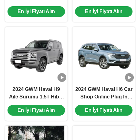
Sol direksiyon Euro VI
Üretimi 5 koltuklu ve
En İyi Fiyatı Alın
En İyi Fiyatı Alın
Emisyon Standartı
otomatik vitesli küçük
2500-3000mm Ara
SUV
mesafesinde
2024 GWM Haval H9
2024 GWM Haval H6 Car
Aile Sürümü 1.5T Hibrit
Shop Online Plug In
Otomatik 4x4 Benzin
Hybrid SUV 1.5T DHT
En İyi Fiyatı Alın
En İyi Fiyatı Alın
Arabalar Great Wall
PHEV En yüksek motor
Haval H6 SUV En
gücü 240kW 110km
yüksek hız 130 km/h
Sürüm Enerji Aracı