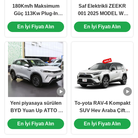
180Km/h Maksimum
Saf Elektrikli ZEEKR
Güç 113Kw Plug-In
001 2025 MODEL WE
Hibrit 2023 Haval H6
ME YOU 95KWH
En İyi Fiyatı Alın
En İyi Fiyatı Alın
Dht-phev Enerji Sol El
100KWH 2WD RWD
Sürücüsü Elektrikli
4WD 705KM Lüks SUV
Uygulama Aracı
ve maksimum hız
240km/h
Yeni piyasaya sürülen
To-yota RAV-4 Kompakt
BYD Yuan Up ATTO 3
SUV Hev Araba Çift
Up elektrikli araba
motorlu 2.5L Cvt Elite
En İyi Fiyatı Alın
En İyi Fiyatı Alın
modeli, maksimum hız
Sürüm 5 Koltuklu SUV
160kw/h ve maksimum
Yakıt Elektrikli Hibrit