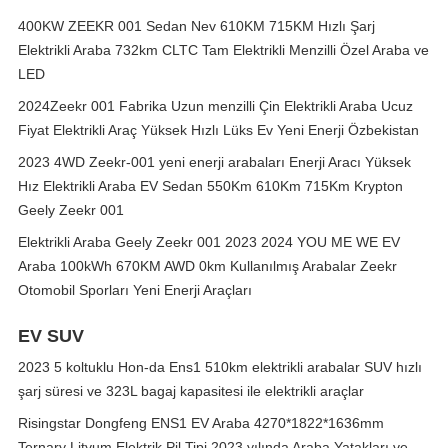
400KW ZEEKR 001 Sedan Nev 610KM 715KM Hızlı Şarj
Elektrikli Araba 732km CLTC Tam Elektrikli Menzilli Özel Araba ve
LED
2024Zeekr 001 Fabrika Uzun menzilli Çin Elektrikli Araba Ucuz
Fiyat Elektrikli Araç Yüksek Hızlı Lüks Ev Yeni Enerji Özbekistan
2023 4WD Zeekr-001 yeni enerji arabaları Enerji Aracı Yüksek
Hız Elektrikli Araba EV Sedan 550Km 610Km 715Km Krypton
Geely Zeekr 001
Elektrikli Araba Geely Zeekr 001 2023 2024 YOU ME WE EV
Araba 100kWh 670KM AWD 0km Kullanılmış Arabalar Zeekr
Otomobil Sporları Yeni Enerji Araçları
EV SUV
2023 5 koltuklu Hon-da Ens1 510km elektrikli arabalar SUV hızlı
şarj süresi ve 323L bagaj kapasitesi ile elektrikli araçlar
Risingstar Dongfeng ENS1 EV Araba 4270*1822*1636mm
Ternary Lityum Elektrik Pil Tipi 2023 yılında Araba Yatakları ve