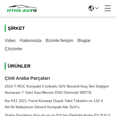
ŞIRKET
Video
Hakkımızda
Bizimle İletişim
Bloglar
Çözümler
ÜRÜNLER
Çinli Araba Parçaları
2024 T-ROC Kompakt 5 koltuklu SUV Benzinli Araç İleri Değişim
Numarası 7 Yakıt Gazı/Benzin DSG Otomobil 300TSI
Kia KX1 2021 Trend Konsept Düşük Yakıt Tüketimi ve 132.4
Nm'lik Maksimum Dönerli Kompakt Aile SUV'u
Stokta Dongfeng Hon-da en iyi 510 km Elektrikli Araba EV SUV 5