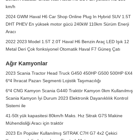
km/h
2024 GWM Haval H6 Car Shop Online Plug In Hybrid SUV 1.5T
DHT PHEV En yüksek motor gücü 240kW 110km Sürüm Enerji
Aracı
2022 2023 Model 1.5T 2.0T Haval H6 Benzin Araç LED Işık 12
Metal Deri Çok fonksiyonel Otomatik Haval F7 Güneş Çatı
Ağır Kamyonlar
2023 Scania Tractor Head Truck G450 450HP G500 500HP 6X4
6*4 İhracat Pazarı Segmenti Lojistik Taşımacılığı
6*4 CNG Kamyon Scania G440 Traktör Kamyon 0km Kullanılmış
Scania Kamyon İyi Durum 2023 Elektronik Dayanıklılık Kontrol
Sistemi ile
41-50t yük kapasitesi 80km/h Maks. Hız Sitrak G7S Makine
Mühendisliği Aracı için traktör
2023 En Popüler Kullanılmış SITRAK C7H G7 4x2 Çekici