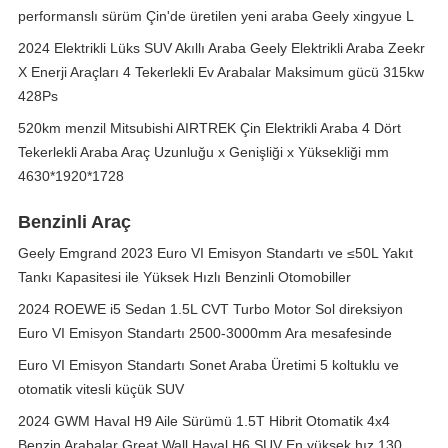
performanslı sürüm Çin'de üretilen yeni araba Geely xingyue L
2024 Elektrikli Lüks SUV Akıllı Araba Geely Elektrikli Araba Zeekr
X Enerji Araçları 4 Tekerlekli Ev Arabalar Maksimum gücü 315kw
428Ps
520km menzil Mitsubishi AIRTREK Çin Elektrikli Araba 4 Dört
Tekerlekli Araba Araç Uzunluğu x Genişliği x Yüksekliği mm
4630*1920*1728
Benzinli Araç
Geely Emgrand 2023 Euro VI Emisyon Standartı ve ≤50L Yakıt
Tankı Kapasitesi ile Yüksek Hızlı Benzinli Otomobiller
2024 ROEWE i5 Sedan 1.5L CVT Turbo Motor Sol direksiyon
Euro VI Emisyon Standartı 2500-3000mm Ara mesafesinde
Euro VI Emisyon Standartı Sonet Araba Üretimi 5 koltuklu ve
otomatik vitesli küçük SUV
2024 GWM Haval H9 Aile Sürümü 1.5T Hibrit Otomatik 4x4
Benzin Arabalar Great Wall Haval H6 SUV En yüksek hız 130