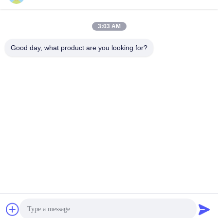
wenhanlee@hthsgroup.com
3:03 AM
Adresimiz
Good day, what product are you looking for?
Adres
Oda 810, Ruiou Qitong Binası, No. 228, Fuqin West Road, Jinniu
Bölgesi, Chengdu, Sichuan Eyaleti, Çin
Tel
86-173-0287-6945
Gizlilik Politikası
|
Site Haritası
Çin iyi. Kalite Çinli araba parçaları Tedarikçi. Telif hakkı © -2026
Chengdu Hongtaihengshun Technology Co., Ltd. Hepsi. Haklar
korunmuş.