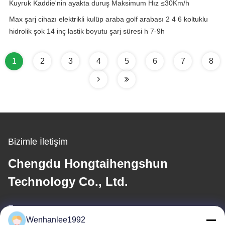
Kuyruk Kaddie'nin ayakta duruş Maksimum Hız ≤30Km/h
Max şarj cihazı elektrikli kulüp araba golf arabası 2 4 6 koltuklu
hidrolik şok 14 inç lastik boyutu şarj süresi h 7-9h
1
2
3
4
5
6
7
8
Bizimle İletişim
Chengdu Hongtaihengshun
Technology Co., Ltd.
E-posta
Wenhanlee1992