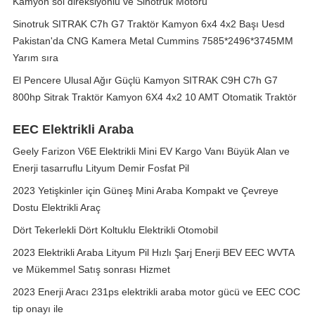
Kamyon sol direksiyonlu ve Sinotruk Motoru
Sinotruk SITRAK C7h G7 Traktör Kamyon 6x4 4x2 Başı Uesd
Pakistan'da CNG Kamera Metal Cummins 7585*2496*3745MM
Yarım sıra
El Pencere Ulusal Ağır Güçlü Kamyon SITRAK C9H C7h G7
800hp Sitrak Traktör Kamyon 6X4 4x2 10 AMT Otomatik Traktör
EEC Elektrikli Araba
Geely Farizon V6E Elektrikli Mini EV Kargo Vanı Büyük Alan ve
Enerji tasarruflu Lityum Demir Fosfat Pil
2023 Yetişkinler için Güneş Mini Araba Kompakt ve Çevreye
Dostu Elektrikli Araç
Dört Tekerlekli Dört Koltuklu Elektrikli Otomobil
2023 Elektrikli Araba Lityum Pil Hızlı Şarj Enerji BEV EEC WVTA
ve Mükemmel Satış sonrası Hizmet
2023 Enerji Aracı 231ps elektrikli araba motor gücü ve EEC COC
tip onayı ile