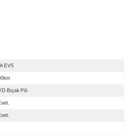
IA EV5
00km
D Bıçak Pili
Evet.
Evet.