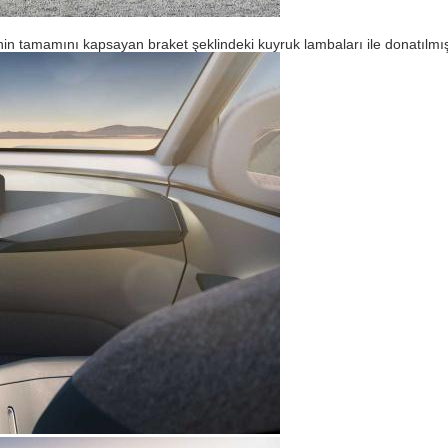
ğinin tamamını kapsayan braket şeklindeki kuyruk lambaları ile donatılmı