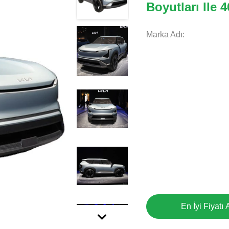
Boyutları Ile 
Marka Adı:
En İyi Fiyatı 