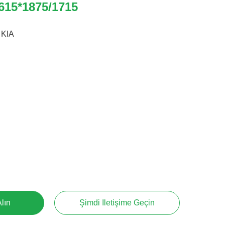
4615*1875/1715
KIA
Alın
Şimdi Iletişime Geçin