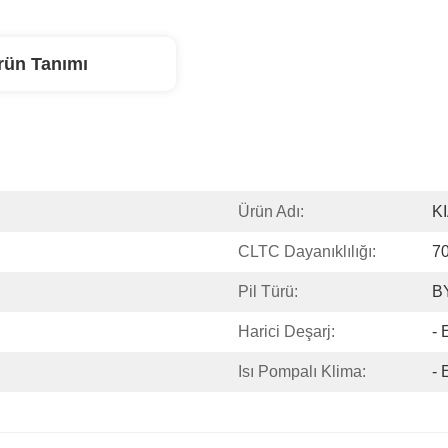
rün Tanımı
Ürün Adı:
K
CLTC Dayanıklılığı:
7
Pil Türü:
BY
Harici Deşarj:
- 
Isı Pompalı Klima:
- 