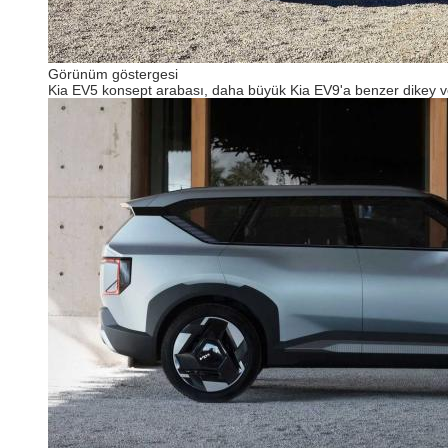
Görünüm göstergesi
Kia EV5 konsept arabası, daha büyük Kia EV9'a benzer dikey ve iyi