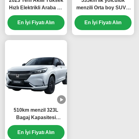
2023 Yeni Akıllı Yüksek
535km'lik yolculuk
Hızlı Elektrikli Araba Ev
menzili Orta boy SUV 5
Araba Ens1 Hon-da
kapılı elektrikli araba
Ens1 Elektrikli Suv Çin
En İyi Fiyatı Alın
DongFeng Honda Ens1
En İyi Fiyatı Alın
Ev Araba Stock Hon-da
Ternary Lityum Elektrik
Ens1 Elektrikli Araç
Pil Tipi
510km menzil 323L
Bagaj Kapasitesi
13.4kWh/100km Tüketim
2023 ENS1 4WD Ev
En İyi Fiyatı Alın