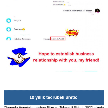
10 yıllık tecrübeli üretici
Chengdu Hongtaihengshun Bilim ve Teknoloji Şirketi, 2022 yılında