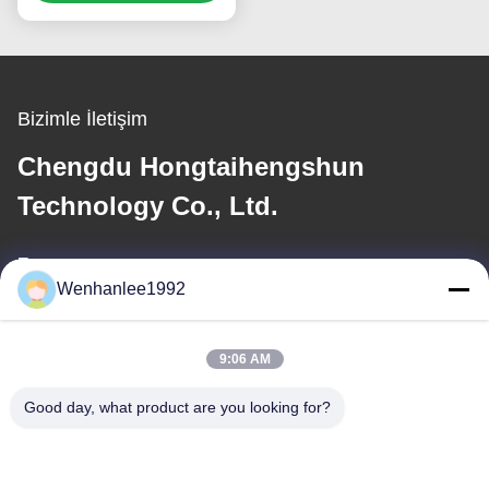
Araba Dongfeng
Bentian eNS1 SUV Spor
Bizimle İletişim
Chengdu Hongtaihengshun
Technology Co., Ltd.
E-posta
Wenhanlee1992
wenhanlee@hthsgroup.com
9:06 AM
Adresimiz
Good day, what product are you looking for?
Adres
Oda 810, Ruiou Qitong Binası, No. 228, Fuqin West Road, Jinniu
Bölgesi, Chengdu, Sichuan Eyaleti, Çin