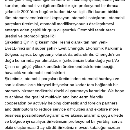
kurulan, otomobil ve ilgili endüstriler için profesyonel bir ihracat
şirketidir.2001'den bugüne kadar, biz ve ilgili dört kurum birlikte
tüm otomotiv endüstrisini kapsayan, otomobil satışlarını, otomobil
parçaları üretimini, otomobil modifikasyonunu özelleştirmeyi
entegre eden çeşitli bir grup oluşturduk.Otomobil tamir aracı
üretimi ve otomobil güzelliği.
Şirketimiz Çin'in iç kesiminde, resmi olarak tanınan yeni
-
Evet.
Birinci sınıf süper şehir
- Evet.
Chengdu Ekonomik Kalkınma
Bölgesi, ayrıca Longquanyi olarak da adlandırılır, Chengdu'nun
doğu kenarında yer almaktadır (şirketimizin bulunduğu yer),Ve
Çin'in en güçlü yüksek endüstri üretim endüstrilerinin beşiği.,
havacılık ve otomobil endüstrileri.
Şirketimiz, otomobil parçaları üretiminden otomobil hurdaya ve
son kullanıcıların bireysel ihtiyaçlarına kadar tam bağlantılı bir
otomotiv hizmet endüstrisi zinciri oluşturmaya kararlıdır. We hope
to achieve the goal of multi-win and long-term friendly
cooperation by actively helping domestic and foreign partners
and distributors to reduce service difficulties and explore more
business possibilitiesAraçlarımız ve aksesuarlarımız çoğu ülkede
ve bölgede iyi satılıyor.Şirketimizin profesyonel bir yurtdışı servis
ekibi oluşturması 3 ay sürdü.Şirketiniz mevcut kataloğumuzdan