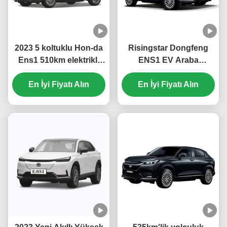
2023 5 koltuklu Hon-da
Risingstar Dongfeng
Ens1 510km elektrikli
ENS1 EV Araba
arabalar SUV hızlı şarj
4270*1822*1636mm
süresi ve 323L bagaj
En İyi Fiyatı Alın
Ternary Lityum Elektrik
En İyi Fiyatı Alın
kapasitesi ile elektrikli
Pil Tipi 2023 yılında
araçlar
Araba Yatakları ve Daha
Fazla ile