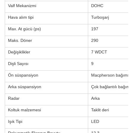
Valf Mekanizmi
DOHC
Hava alım tipi
Turboşarj
Max. At gücü (ps)
197
Maks. Döner
290
Değişiklikler
7 WDCT
Dişli Sayısı
9
Ön süspansiyon
Macpherson bağımsız 
Arka süspansiyon
Çok bağlantılı bağıms
Radar
Arka
Koltuk malzemesi
Taklit deri
Işık Tipi
LED
Dokunmatik Ekranın Boyutu
12.3