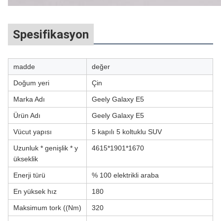
Spesifikasyon
madde
değer
Doğum yeri
Çin
Marka Adı
Geely Galaxy E5
Ürün Adı
Geely Galaxy E5
Vücut yapısı
5 kapılı 5 koltuklu SUV
Uzunluk * genişlik * y
4615*1901*1670
ükseklik
Enerji türü
% 100 elektrikli araba
En yüksek hız
180
Maksimum tork ((Nm)
320