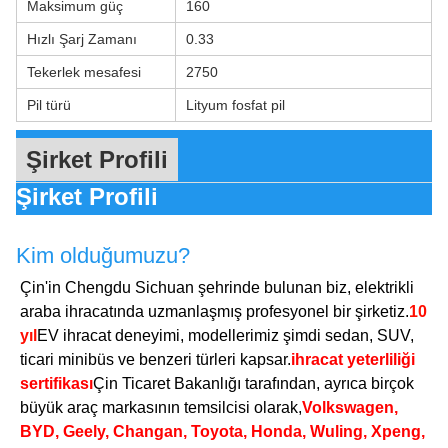
Maksimum güç
160
Hızlı Şarj Zamanı
0.33
Tekerlek mesafesi
2750
Pil türü
Lityum fosfat pil
Şirket Profili
Şirket Profili
Kim olduğumuzu?
Çin'in Chengdu Sichuan şehrinde bulunan biz, elektrikli
araba ihracatında uzmanlaşmış profesyonel bir şirketiz.
10
yıl
EV ihracat deneyimi, modellerimiz şimdi sedan, SUV,
ticari minibüs ve benzeri türleri kapsar.
ihracat yeterliliği
sertifikası
Çin Ticaret Bakanlığı tarafından, ayrıca birçok
büyük araç markasının temsilcisi olarak,
Volkswagen,
BYD, Geely, Changan, Toyota, Honda, Wuling, Xpeng,