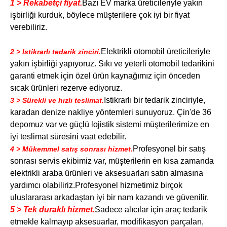
1 > Rekabetçi fiyat.
Bazı EV marka üreticileriyle yakın
işbirliği kurduk, böylece müşterilere çok iyi bir fiyat
verebiliriz.
Elektrikli otomobil üreticileriyle
2 > Istikrarlı tedarik zinciri.
yakın işbirliği yapıyoruz. Sıkı ve yeterli otomobil tedarikini
garanti etmek için özel ürün kaynağımız için önceden
sıcak ürünleri rezerve ediyoruz.
Istikrarlı bir tedarik zinciriyle,
3 > Sürekli ve hızlı teslimat.
karadan denize nakliye yöntemleri sunuyoruz. Çin'de 36
depomuz var ve güçlü lojistik sistemi müşterilerimize en
iyi teslimat süresini vaat edebilir.
Profesyonel bir satış
4 > Mükemmel satış sonrası hizmet.
sonrası servis ekibimiz var, müşterilerin en kısa zamanda
elektrikli araba ürünleri ve aksesuarları satın almasına
yardımcı olabiliriz.Profesyonel hizmetimiz birçok
uluslararası arkadaştan iyi bir nam kazandı ve güvenilir.
5 > Tek duraklı hizmet.
Sadece alıcılar için araç tedarik
etmekle kalmayıp aksesuarlar, modifikasyon parçaları,